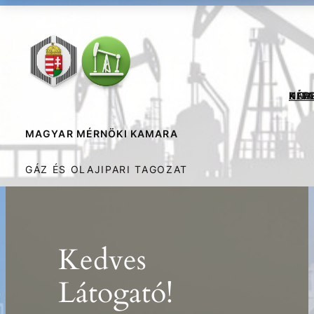
A T
HÍR
DOK
KÉP
KAP
KER
MAGYAR MÉRNÖKI KAMARA
GÁZ ÉS OLAJIPARI TAGOZAT
Kedves
Látogató!