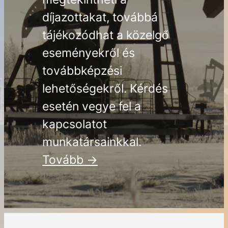
díjazottakat, továbbá
tájékozódhat a közelgő
eseményekről és
továbbképzési
lehetőségekről. Kérdés
esetén vegye fel a
kapcsolatot
munkatársainkkal.
Tovább ->