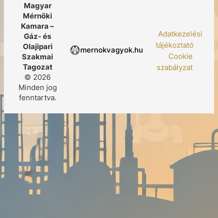
Magyar
Mérnöki
Kamara –
Adatkezelési
Gáz- és
tájékoztató
Olajipari
mernokvagyok.hu
Cookie
Szakmai
Tagozat
szabályzat
©
2026
Minden jog
fenntartva.