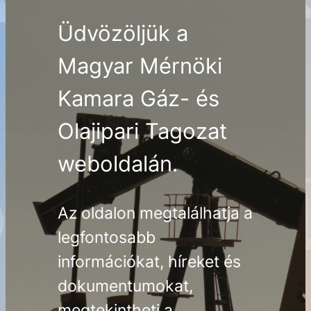
Üdvözöljük a
Magyar Mérnöki
Kamara Gáz- és
Olajipari Tagozat
weboldalán.
Az oldalon megtalálhatja a
legfontosabb
információkat, híreket és
dokumentumokat,
megtekintheti a